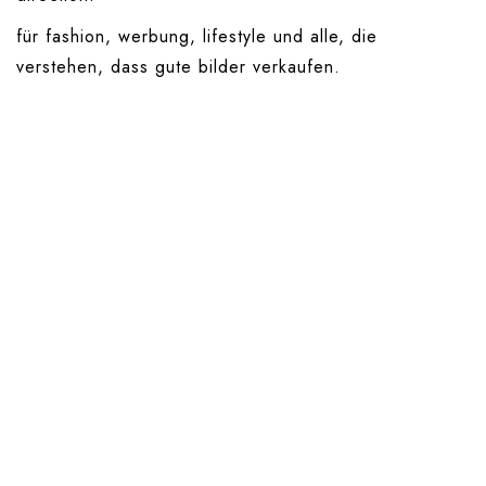
ONLINE ONLINE ONLINE
für fashion, werbung, lifestyle und alle, die
verstehen, dass gute bilder verkaufen.
DURCHSUCHE MEINE SEITE
Search
for:
Facebook
Instagram
LinkedIn
© copyright 2024. all rights reserved by samira kreuels