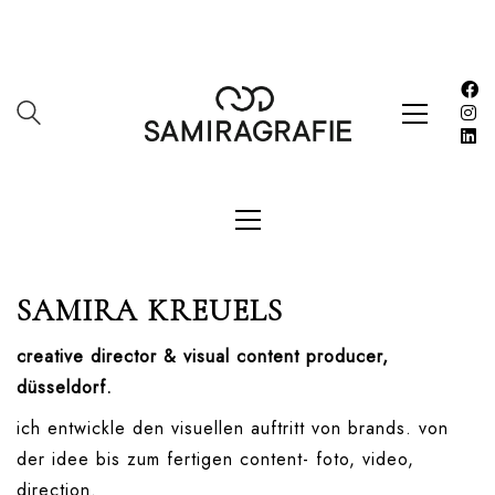
Impressum
Kasse
Kontakt
SERVICES
Shop
Warenkorb
Work
SAMIRA
KREUELS
LETZE BEITRÄGE
creative director & visual content producer,
Editorial mit Loco Dice „Metallic“
düsseldorf.
Samiragrafie feat. SAO DSGN
ich entwickle den visuellen auftritt von brands. von
Alanah
der idee bis zum fertigen content- foto, video,
DAZZLE by Emir Medic
direction.