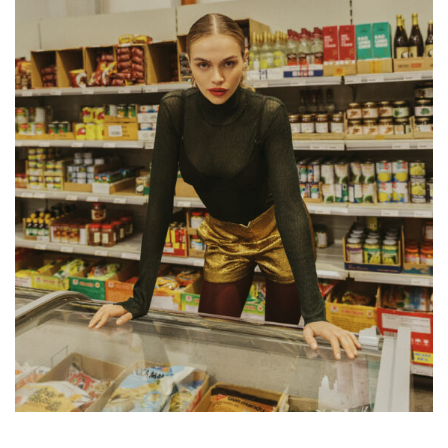
LETZE BEITRÄGE
Editorial mit Loco Dice „Metallic“
Samiragrafie feat. SAO DSGN
Alanah
DAZZLE by Emir Medic
ONLINE ONLINE ONLINE
DURCHSUCHE MEINE SEITE
Search
for: