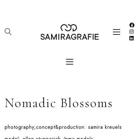
Nomadic Blossoms
photography,concept&production:
samira kreuels
model:
ellen stupperich
/pma models