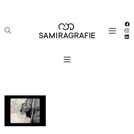
Impressum
Kasse
Kontakt
SERVICES
Shop
Warenkorb
Work
LETZE BEITRÄGE
Editorial mit Loco Dice „Metallic“
Samiragrafie feat. SAO DSGN
Alanah
DAZZLE by Emir Medic