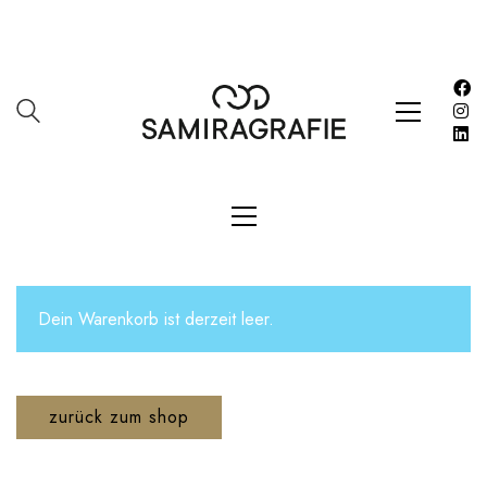
Impressum
Kasse
Kontakt
SERVICES
Shop
Warenkorb
Work
LETZE BEITRÄGE
Dein Warenkorb ist derzeit leer.
Editorial mit Loco Dice „Metallic“
Samiragrafie feat. SAO DSGN
zurück zum shop
Alanah
DAZZLE by Emir Medic