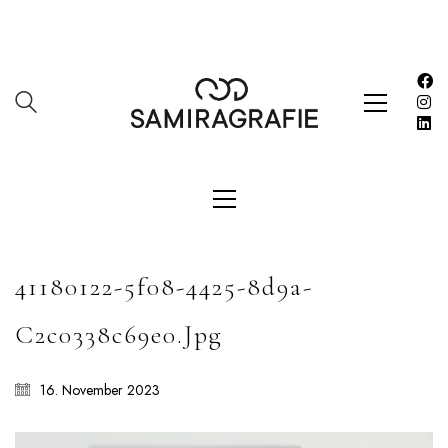
Impressum
Kasse
Kontakt
SERVICES
Shop
Warenkorb
Work
41180122-5f08-4425-8d9a-
LETZE BEITRÄGE
C2c0338c69e0.jpg
Editorial mit Loco Dice „Metallic“
Samiragrafie feat. SAO DSGN
16. November 2023
Alanah
DAZZLE by Emir Medic