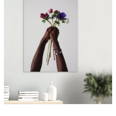
ONLINE ONLINE ONLINE
DURCHSUCHE MEINE SEITE
Search
for:
Facebook
Instagram
LinkedIn
© copyright 2024. all rights reserved by samira kreuels