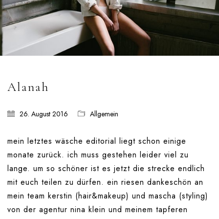
Work
LETZE BEITRÄGE
Editorial mit Loco Dice „Metallic“
Alanah
Samiragrafie feat. SAO DSGN
Alanah
26. August 2016
Allgemein
DAZZLE by Emir Medic
ONLINE ONLINE ONLINE
mein letztes wäsche editorial liegt schon einige
monate zurück. ich muss gestehen leider viel zu
lange. um so schöner ist es jetzt die strecke endlich
DURCHSUCHE MEINE SEITE
mit euch teilen zu dürfen. ein riesen dankeschön an
Search
mein team kerstin (hair&makeup) und mascha (styling)
for:
von der agentur
nina klein
und meinem tapferen