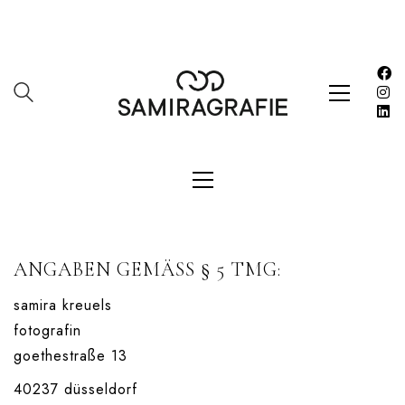
Impressum
Kasse
Kontakt
SERVICES
Shop
Warenkorb
Work
LETZE BEITRÄGE
ANGABEN GEMÄSS § 5 TMG:
Editorial mit Loco Dice „Metallic“
samira kreuels
fotografin
Samiragrafie feat. SAO DSGN
goethestraße 13
Alanah
40237 düsseldorf
DAZZLE by Emir Medic