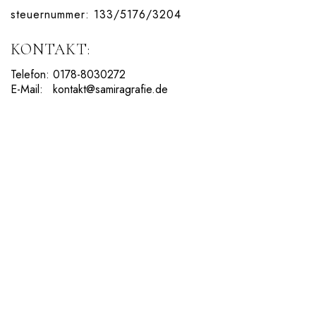
ONLINE ONLINE ONLINE
steuernummer: 133/5176/3204
KONTAKT:
DURCHSUCHE MEINE SEITE
Telefon:
0178-8030272
E-Mail:
kontakt@samiragrafie.de
Search
for:
Facebook
Instagram
LinkedIn
© copyright 2024. all rights reserved by samira kreuels