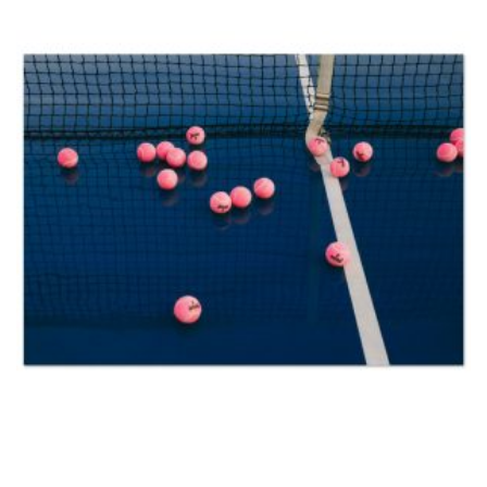
ONLINE ONLINE ONLINE
DURCHSUCHE MEINE SEITE
Search
for:
Facebook
Instagram
LinkedIn
© copyright 2024. all rights reserved by samira kreuels