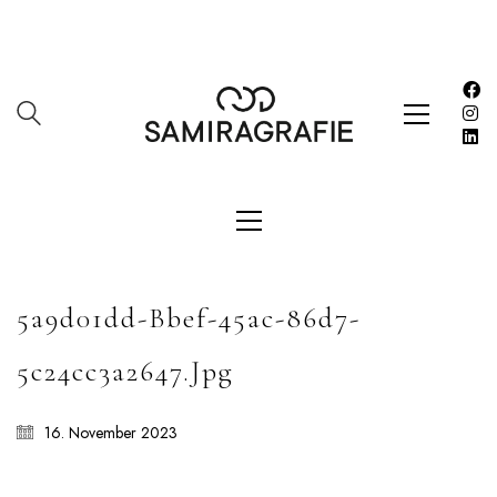
Impressum
Kasse
Kontakt
SERVICES
Shop
Warenkorb
Work
5a9d01dd-Bbef-45ac-86d7-
LETZE BEITRÄGE
5c24cc3a2647.jpg
Editorial mit Loco Dice „Metallic“
Samiragrafie feat. SAO DSGN
16. November 2023
Alanah
DAZZLE by Emir Medic