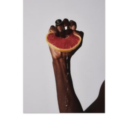
ONLINE ONLINE ONLINE
DURCHSUCHE MEINE SEITE
Search
for:
Facebook
Instagram
LinkedIn
© copyright 2024. all rights reserved by samira kreuels