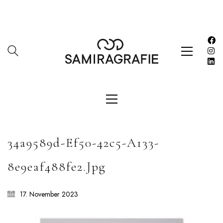
Impressum
Kasse
Kontakt
SERVICES
Shop
Warenkorb
Work
34a9589d-Ef50-42c5-A133-
LETZE BEITRÄGE
8e9eaf488fe2.jpg
Editorial mit Loco Dice „Metallic“
Samiragrafie feat. SAO DSGN
17. November 2023
Alanah
DAZZLE by Emir Medic