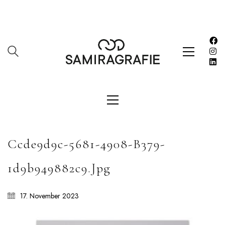
Impressum
Kasse
Kontakt
SERVICES
Shop
Warenkorb
Work
Ccde9d9c-5681-4908-B379-
LETZE BEITRÄGE
1d9b949882c9.jpg
Editorial mit Loco Dice „Metallic“
Samiragrafie feat. SAO DSGN
17. November 2023
Alanah
DAZZLE by Emir Medic