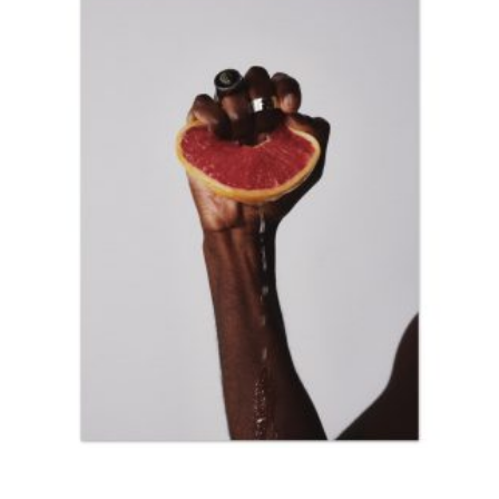
ONLINE ONLINE ONLINE
DURCHSUCHE MEINE SEITE
Search
for:
Facebook
Instagram
LinkedIn
© copyright 2024. all rights reserved by samira kreuels