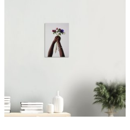
ONLINE ONLINE ONLINE
DURCHSUCHE MEINE SEITE
Search
for:
Facebook
Instagram
LinkedIn
© copyright 2024. all rights reserved by samira kreuels