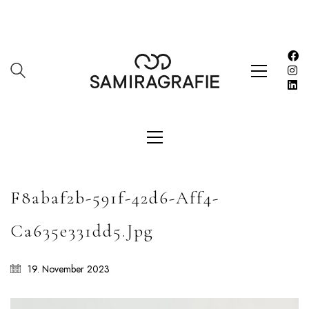
Impressum
Kasse
Kontakt
SERVICES
Shop
Warenkorb
Work
F8abaf2b-591f-42d6-Aff4-
LETZE BEITRÄGE
Ca635e331dd5.jpg
Editorial mit Loco Dice „Metallic“
Samiragrafie feat. SAO DSGN
19. November 2023
Alanah
DAZZLE by Emir Medic