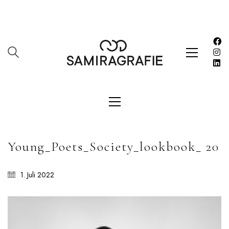
SAMIRAGRAFIE
About
Datenschutzerklärung
HOME
Impressum
Kasse
Kontakt
SERVICES
Young_Poets_Society_lookbook_ 20
Shop
Warenkorb
1. Juli 2022
Work
LETZE BEITRÄGE