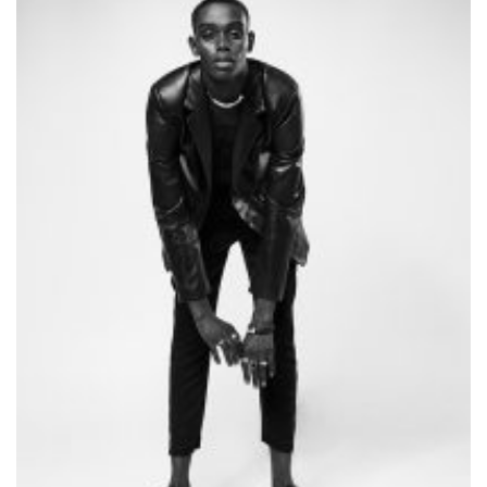
Editorial mit Loco Dice „Metallic“
Samiragrafie feat. SAO DSGN
Alanah
DAZZLE by Emir Medic
ONLINE ONLINE ONLINE
DURCHSUCHE MEINE SEITE
Search
for: