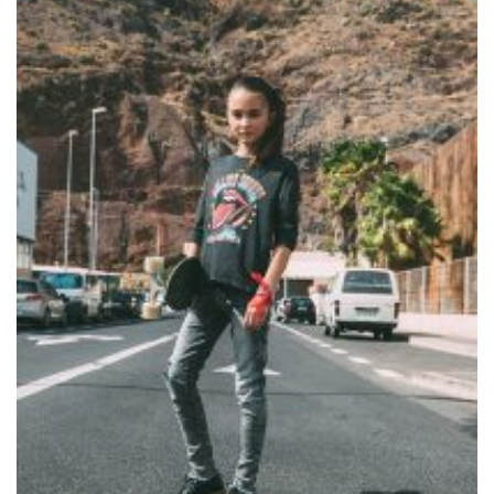
Editorial mit Loco Dice „Metallic“
Samiragrafie feat. SAO DSGN
Alanah
DAZZLE by Emir Medic
ONLINE ONLINE ONLINE
DURCHSUCHE MEINE SEITE
Search
for: