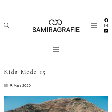
SAMIRAGRAFIE
About
Datenschutzerklärung
HOME
Impressum
Kasse
Kontakt
SERVICES
Kids_Mode_15
Shop
Warenkorb
9. März 2020
Work
LETZE BEITRÄGE