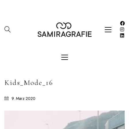
SAMIRAGRAFIE
About
Datenschutzerklärung
HOME
Impressum
Kasse
Kontakt
SERVICES
Kids_Mode_16
Shop
Warenkorb
9. März 2020
Work
LETZE BEITRÄGE