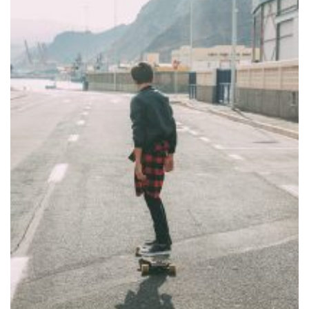
Editorial mit Loco Dice „Metallic“
Samiragrafie feat. SAO DSGN
Alanah
DAZZLE by Emir Medic
ONLINE ONLINE ONLINE
DURCHSUCHE MEINE SEITE
Search
for: