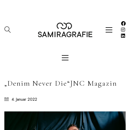
Impressum
Kasse
Kontakt
SERVICES
Shop
Warenkorb
Work
„Denim Never Die“JNC Magazin
LETZE BEITRÄGE
Editorial mit Loco Dice „Metallic“
4. Januar 2022
Samiragrafie feat. SAO DSGN
Alanah
DAZZLE by Emir Medic