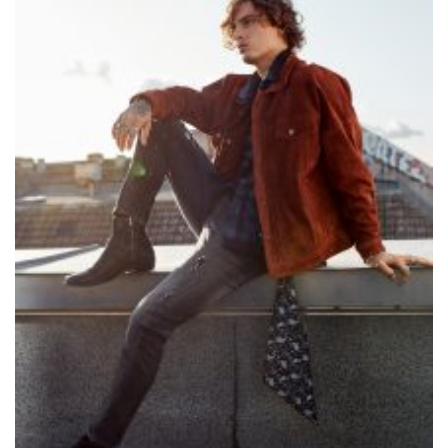
Samiragrafie feat. SAO DSGN
Alanah
DAZZLE by Emir Medic
ONLINE ONLINE ONLINE
DURCHSUCHE MEINE SEITE
Search
for:
Facebook
Instagram
LinkedIn