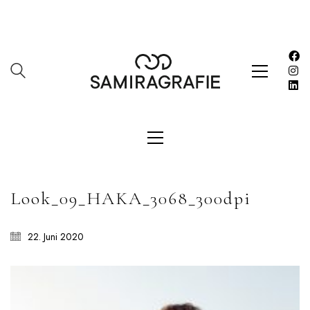
About
Datenschutzerklärung
HOME
Impressum
Kasse
Kontakt
SERVICES
Shop
Look_09_HAKA_3068_300dpi
Warenkorb
Work
22. Juni 2020
LETZE BEITRÄGE
Editorial mit Loco Dice „Metallic“