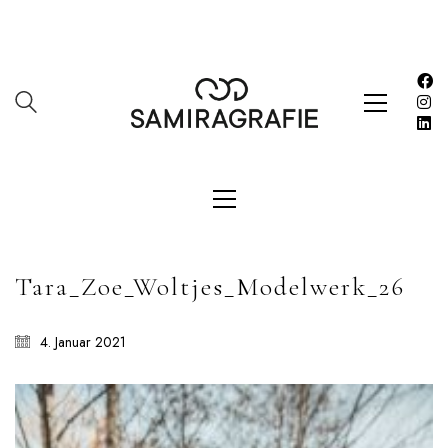
SAMIRAGRAFIE
About
Datenschutzerklärung
HOME
Impressum
Kasse
Kontakt
SERVICES
Tara_Zoe_Woltjes_Modelwerk_26
Shop
Warenkorb
4. Januar 2021
Work
LETZE BEITRÄGE