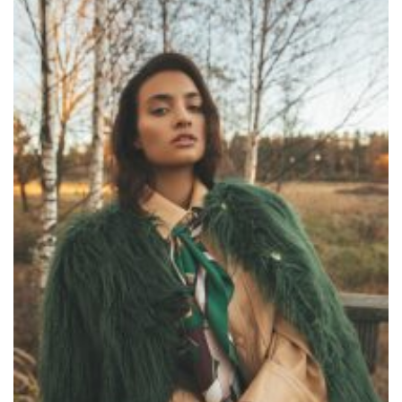
Editorial mit Loco Dice „Metallic“
Samiragrafie feat. SAO DSGN
Alanah
DAZZLE by Emir Medic
ONLINE ONLINE ONLINE
DURCHSUCHE MEINE SEITE
Search
for: