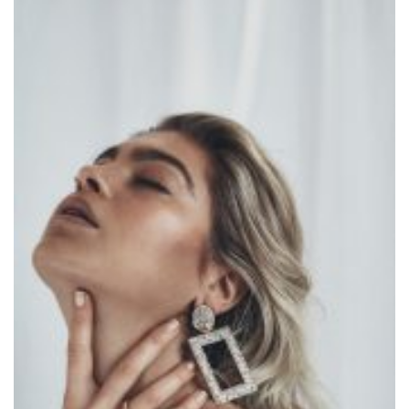
Work
LETZE BEITRÄGE
Editorial mit Loco Dice „Metallic“
Samiragrafie feat. SAO DSGN
Alanah
DAZZLE by Emir Medic
ONLINE ONLINE ONLINE
DURCHSUCHE MEINE SEITE
Search
for: