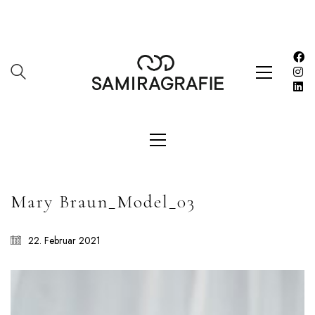
SAMIRAGRAFIE
About
Datenschutzerklärung
HOME
Impressum
Mary Braun_Model_03
Kasse
22. Februar 2021
Kontakt
SERVICES
Shop
Warenkorb