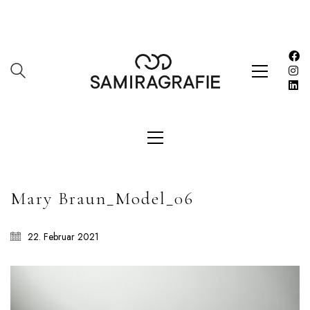
About
Datenschutzerklärung
HOME
Impressum
Kasse
Kontakt
SERVICES
Shop
Mary Braun_Model_06
Warenkorb
Work
22. Februar 2021
LETZE BEITRÄGE