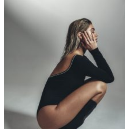
Editorial mit Loco Dice „Metallic“
Samiragrafie feat. SAO DSGN
Alanah
DAZZLE by Emir Medic
ONLINE ONLINE ONLINE
DURCHSUCHE MEINE SEITE
Search
for: