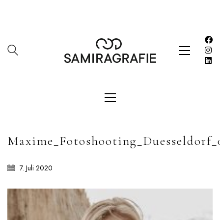
SAMIRAGRAFIE
About
Datenschutzerklärung
HOME
Impressum
Maxime_Fotoshooting_Duesseldorf_
Kasse
Kontakt
7. Juli 2020
SERVICES
Shop
Warenkorb