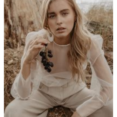
Work
LETZE BEITRÄGE
Editorial mit Loco Dice „Metallic“
Samiragrafie feat. SAO DSGN
Alanah
DAZZLE by Emir Medic
ONLINE ONLINE ONLINE
DURCHSUCHE MEINE SEITE
Search
for: