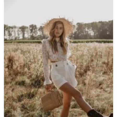
Work
LETZE BEITRÄGE
Editorial mit Loco Dice „Metallic“
Samiragrafie feat. SAO DSGN
Alanah
DAZZLE by Emir Medic
ONLINE ONLINE ONLINE
DURCHSUCHE MEINE SEITE
Search
for: