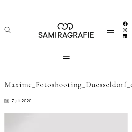
SAMIRAGRAFIE
About
Datenschutzerklärung
HOME
Impressum
Maxime_Fotoshooting_Duesseldorf_
Kasse
Kontakt
7. Juli 2020
SERVICES
Shop
Warenkorb