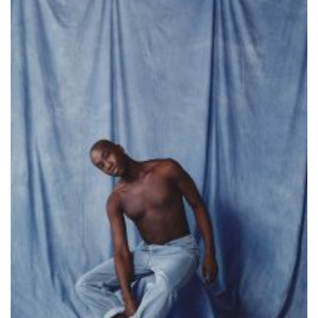
Editorial mit Loco Dice „Metallic“
Samiragrafie feat. SAO DSGN
Alanah
DAZZLE by Emir Medic
ONLINE ONLINE ONLINE
DURCHSUCHE MEINE SEITE
Search
for: