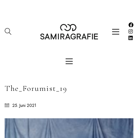
SAMIRAGRAFIE
About
Datenschutzerklärung
HOME
Impressum
Kasse
Kontakt
SERVICES
The_Forumist_19
Shop
Warenkorb
25. Juni 2021
Work
LETZE BEITRÄGE