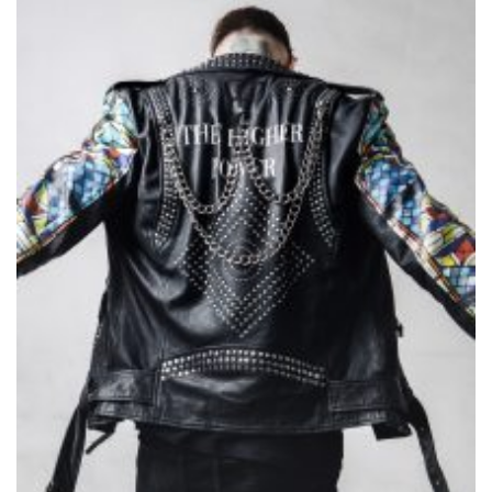
Samiragrafie feat. SAO DSGN
Alanah
DAZZLE by Emir Medic
ONLINE ONLINE ONLINE
DURCHSUCHE MEINE SEITE
Search
for:
Facebook
Instagram
LinkedIn