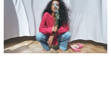
Alanah
DAZZLE by Emir Medic
ONLINE ONLINE ONLINE
DURCHSUCHE MEINE SEITE
Search
for:
Facebook
Instagram
LinkedIn